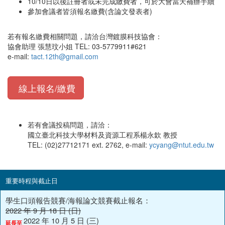
10/10日以後註冊者或未完成繳費者，可於大會當天補辦手續
參加會議者皆須報名繳費(含論文發表者)
若有報名繳費相關問題，請洽台灣鍍膜科技協會：
協會助理 張慧玟小姐 TEL: 03-5779911#621
e-mail:
tact.12th@gmail.com
線上報名/繳費
若有會議
投稿問題，請洽：
國立臺北科技大學材料及資源工程系楊永欽 教授
TEL: (02)27712171 ext. 2762, e-mail:
ycyang@ntut.edu.tw
重要時程與截止日
學生口頭報告競賽/海報論文競賽截止報名：
2022 年 9 月 18 日 (日)
2022 年 10 月 5 日 (三)
延長至