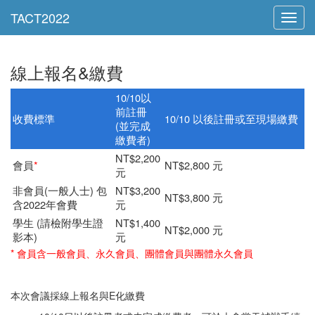
Toggl
navig
線上報名&繳費
10/10以
前註冊
收費標準
10/10 以後註冊或至現場繳費
(並完成
繳費者)
NT$2,200
會員
*
NT$2,800 元
元
非會員(一般人士) 包
NT$3,200
NT$3,800 元
含2022年會費
元
學生 (請檢附學生證
NT$1,400
NT$2,000 元
影本)
元
* 會員含一般會員、永久會員、團體會員與團體永久會員
本次會議採線上報名與E化繳費