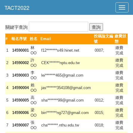
Toggl
navig
關鍵字查詢
投稿論文編
繳費狀
#
報名序號
姓名
Email
號
態
林
繳費
1
14590001
f12*******s49.hinet.net
0007;
OO
完成
許
繳費
2
14590002
CEK*******nptu.edu.tw
OO
完成
李
繳費
3
14590003
lei*******465@gmail.com
OO
完成
賴
繳費
4
14590004
jas*******354108@gmail.com
OO
完成
高
繳費
5
14590005
sha*******99@gmail.com
0012;
OO
完成
梁
繳費
6
14590006
bin*******ng727@gmail.com
0015;
OO
完成
張
繳費
7
14590007
cha*******.nthu.edu.tw
0018;
OO
完成